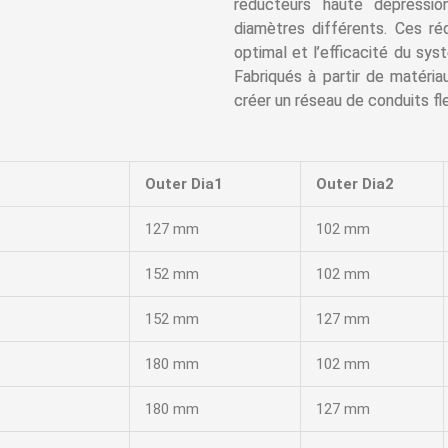
réducteurs haute dépressi
diamètres différents. Ces ré
optimal et l’efficacité du sy
Fabriqués à partir de matéria
créer un réseau de conduits fle
Outer Dia1
Outer Dia2
127 mm
102 mm
152 mm
102 mm
152 mm
127 mm
180 mm
102 mm
180 mm
127 mm