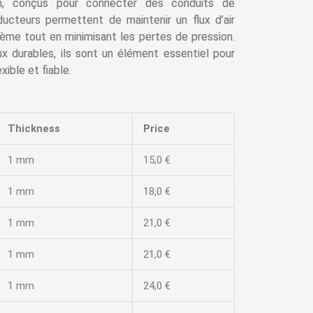
on, conçus pour connecter des conduits de
ducteurs permettent de maintenir un flux d’air
stème tout en minimisant les pertes de pression.
ux durables, ils sont un élément essentiel pour
xible et fiable.
Thickness
Price
1 mm
15,0 €
1 mm
18,0 €
1 mm
21,0 €
1 mm
21,0 €
1 mm
24,0 €