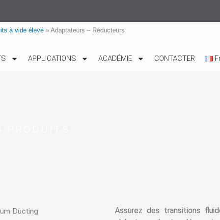
ts à vide élevé
»
Adaptateurs – Réducteurs
TS
APPLICATIONS
ACADÉMIE
CONTACTER
F
S PRODUITS
Assurez des transitions flu