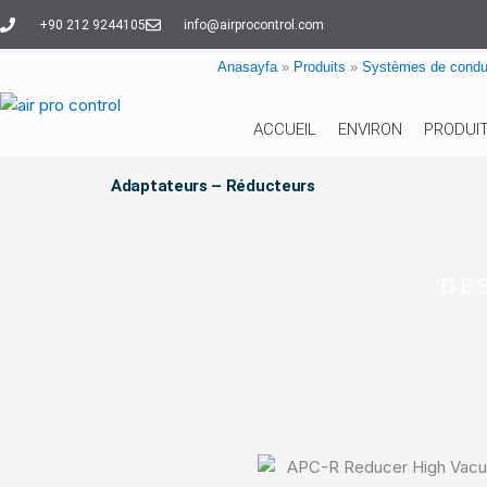
Aller
+90 212 9244105
info@airprocontrol.com
au
contenu
Anasayfa
»
Produits
»
Systèmes de condui
ACCUEIL
ENVIRON
PRODUI
Adaptateurs – Réducteurs
DE