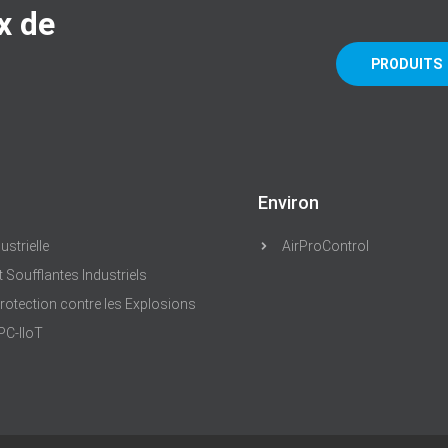
x de
PRODUITS
Environ
ustrielle
AirProControl
t Soufflantes Industriels
otection contre les Explosions
PC-IIoT