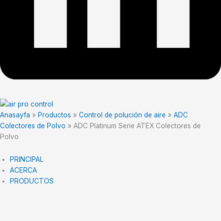
Anasayfa
»
Productos
»
Control de polución de aire
»
ADC
Colectores de Polvo
»
ADC Platinum Serie ATEX Colectores de
Polvo
PRINCIPAL
ACERCA
PRODUCTOS