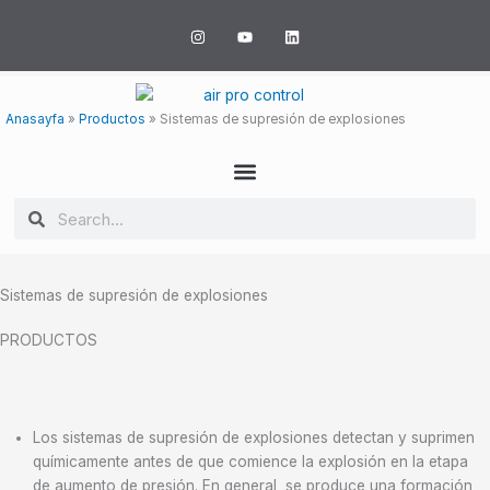
Ir
I
Y
L
al
n
o
i
s
u
n
contenido
t
t
k
a
u
e
g
b
d
r
e
i
Anasayfa
»
Productos
»
Sistemas de supresión de explosiones
a
n
m
Buscar
Buscar
Sistemas de supresión de explosiones
PRODUCTOS
Los sistemas de supresión de explosiones detectan y suprimen
químicamente antes de que comience la explosión en la etapa
de aumento de presión. En general, se produce una formación