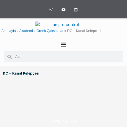
İçeriğe
I
Y
L
atla
n
o
i
s
u
n
t
t
k
a
u
e
g
b
d
r
e
i
Anasayfa
»
Akademi
»
Örnek Çalışmalar
»
DC – Kanal Kelepçesi
a
n
m
Ara
Ara
DC – Kanal Kelepçesi
ÜRÜNLER