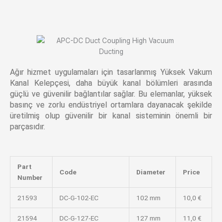
Ağır hizmet uygulamaları için tasarlanmış Yüksek Vakum
Kanal Kelepçesi, daha büyük kanal bölümleri arasında
güçlü ve güvenilir bağlantılar sağlar. Bu elemanlar, yüksek
basınç ve zorlu endüstriyel ortamlara dayanacak şekilde
üretilmiş olup güvenilir bir kanal sisteminin önemli bir
parçasıdır.
Part
Code
Diameter
Price
Number
21593
DC-G-102-EC
102 mm
10,0 €
21594
DC-G-127-EC
127 mm
11,0 €