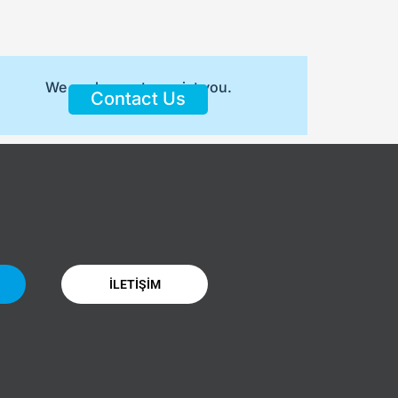
We are happy to assist you.
Contact Us
İLETİŞİM