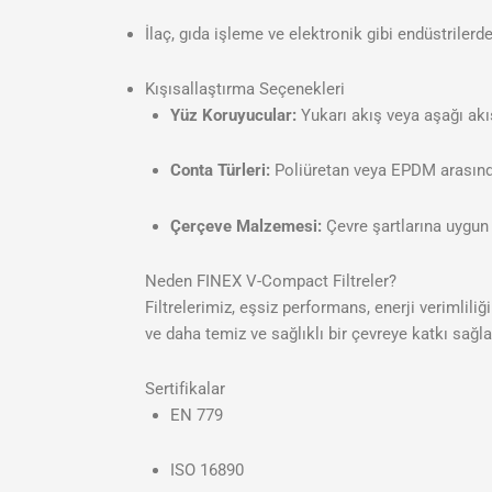
İlaç, gıda işleme ve elektronik gibi endüstrilerd
Kışısallaştırma Seçenekleri
Yüz Koruyucular:
Yukarı akış veya aşağı akı
Conta Türleri:
Poliüretan veya EPDM arasınd
Çerçeve Malzemesi:
Çevre şartlarına uygun 
Neden FINEX V-Compact Filtreler?
Filtrelerimiz, eşsiz performans, enerji verimliliğ
ve daha temiz ve sağlıklı bir çevreye katkı sağla
Sertifikalar
EN 779
ISO 16890