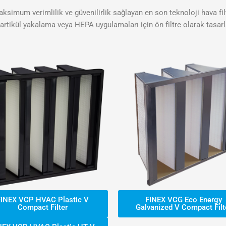
aksimum verimlilik ve güvenilirlik sağlayan en son teknoloji hava f
partikül yakalama veya HEPA uygulamaları için ön filtre olarak tasarl
FINEX VCP HVAC Plastic V
FINEX VCG Eco Energy
Compact Filter
Galvanized V Compact Filt