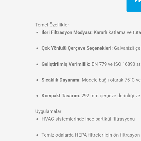
FI
Temel Özellikler
İleri Filtrasyon Medyası:
Kararlı katlama ve tutar
Çok Yönlülü Çerçeve Seçenekleri:
Galvanizli çe
Geliştirilmiş Verimlilik:
EN 779 ve ISO 16890 stand
Sıcaklık Dayanımı:
Modele bağlı olarak 75°C veya
Kompakt Tasarım:
292 mm çerçeve derinliği ve
Uygulamalar
HVAC sistemlerinde ince partikül filtrasyonu
Temiz odalarda HEPA filtreler için ön filtrasyon