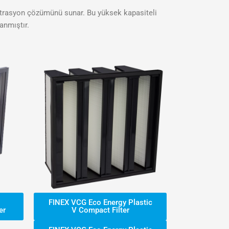
iltrasyon çözümünü sunar. Bu yüksek kapasiteli
anmıştır.
FINEX VCG Eco Energy Plastic
er
V Compact Filter