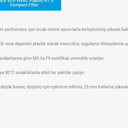
NEX VCP HVAC Plastic HT V
Compact Filter
lı performans için sıcak eritme ayırıcılarla birleştirilmiş yüksek kal
lik veya dayanıklı plastik olarak mevcuttur, uygulama ihtiyaçlarına u
artlarına göre M5 ila F9 sertifikalı verimlilik oranları.
 80°C sıcaklıklarda etkili bir şekilde çalışır.
 düşük basınç düşümü için optimize edilmiş 25 mm katlama yüksekl