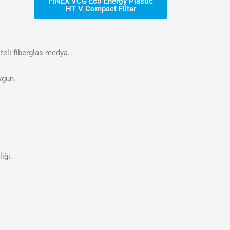
FINEX VCG Eco Energy Plastic
HT V Compact Filter
iteli fiberglas medya.
ygun.
iği.