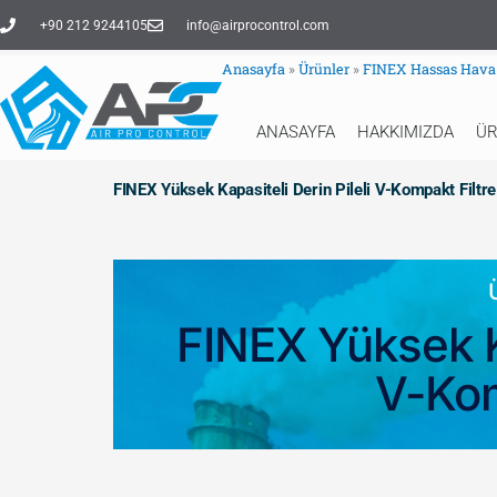
İçeriğe
+90 212 9244105
info@airprocontrol.com
atla
Anasayfa
»
Ürünler
»
FINEX Hassas Hava F
ANASAYFA
HAKKIMIZDA
Ü
FINEX Yüksek Kapasiteli Derin Pileli V-Kompakt Filtre
FINEX Yüksek Ka
V-Kom