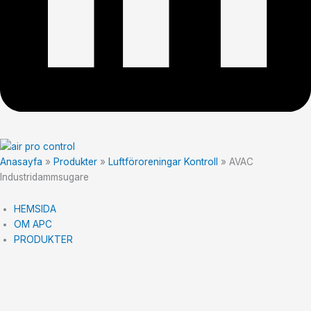
Anasayfa
»
Produkter
»
Luftföroreningar Kontroll
»
AVAC
Industridammsugare
HEMSIDA
OM APC
PRODUKTER