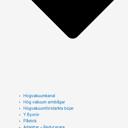
Högvakuumkanal
Hög vakuum armbågar
Högvakuumförstärkta böjar
Y Byxrör
Påstick
Adaptrar – Reducerare